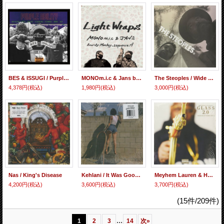
BES & ISSUGI / Purple Ability
MONOm.i.c & Jans beat by Monkey_sequence.19 / Light Wraps (7inch)
The Steoples / Wide Through The Eyes Of No One
4,378円
(税込)
1,980円
(税込)
3,000円
(税込)
Nas ‎/ King's Disease
Kehlani / It Was Good Until It Wasn’t
Meyhem Lauren & Harry Fraud / Glass 2.0
4,200円
(税込)
3,600円
(税込)
3,700円
(税込)
(15件/209件)
...
1
2
3
14
次
»