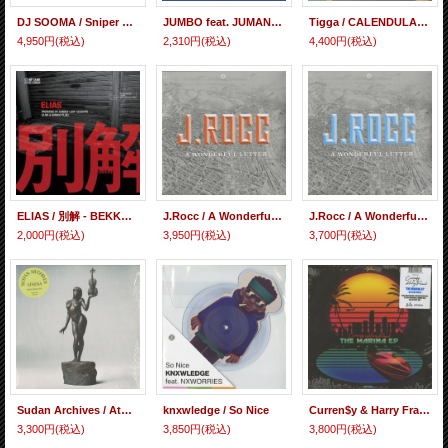
DJ SOOMA / Sniper Attack (LP)
JUMBO feat. JUMANG, ELOQ & YAMANE / ILL JOINT 2089 & DJ SOOMA feat. YAMANE & ELOQ - ILL JOINT / ON SITE
Tigga / CALENDULA (LP)
4,950円
(税込)
2,310円
(税込)
4,400円
(税込)
ELIAS / 別解 - BEKKAI (7inch)
J.Rocc / A Wonderful Letter (COLOR LP)
J.Rocc / A Wonderful Letter (BLACK LP)
2,000円
(税込)
3,950円
(税込)
3,700円
(税込)
Sudan Archives / Athena
knxwledge / So Nice
Curren$y & Harry Fraud / The Marina
3,300円
(税込)
3,850円
(税込)
3,800円
(税込)