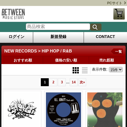
PCサイト
ログイン
新規登録
CONTACT
NEW RECORDS > HIP HOP / R&B
一覧
おすすめ順
価格の安い順
売れ筋順
表示件数
:
...
1
2
3
14
次
»