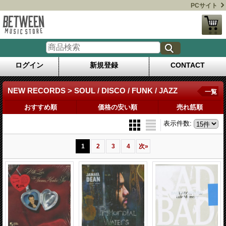
PCサイト
ログイン
新規登録
CONTACT
NEW RECORDS > SOUL / DISCO / FUNK / JAZZ
一覧
おすすめ順
価格の安い順
売れ筋順
表示件数
:
1
2
3
4
次
»