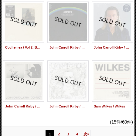
Cochemea / Vol 2: Baca Sewa (LP)
John Carroll Kirby / Septet
John Carroll Kirby / My Garden
John Carroll Kirby / Conflict
John Carroll Kirby / Cryptozoo - Original Motion Picture Soundtrack-
Sam Wilkes / Wilkes
(15件/60件)
1
2
3
4
次
»