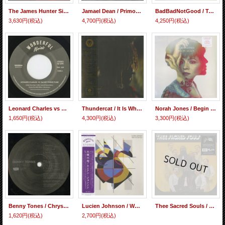
The James Hunter Six / With Love (LP)
Jamael Dean / Primordial Waters
BadBadNotGood / Talk Memory
3,630円
(税込)
4,700円
(税込)
4,250円
(税込)
Leonard Charles vs Zackey Force Funk / EP
Thundercat / It Is What It Is (Gatefold Jacket / Clear Vinyl)
Norah Jones / Begin Again
1,650円
(税込)
4,300円
(税込)
3,300円
(税込)
Benny Tones / Chrysalis
Lucien Johnson / West Of The Sun
Thee Sacred Souls / S.T. (LP)
1,620円
(税込)
2,700円
(税込)