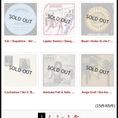
V.A. / Supafrico - Vol V - The Sound Of Funky Africa (12inch)
Lijadu Sisters / Danger (LP)
Buari ‎/ Koko Si c/w I'm Ready (12inch)
Cochemea / Vol 2: Baca Sewa (LP)
Aminata Fall & Xalis / Nao (LP)
Jorge Graf / Dis-Ka-Ndombe (12inch)
(15件/65件)
...
1
2
3
5
次
»