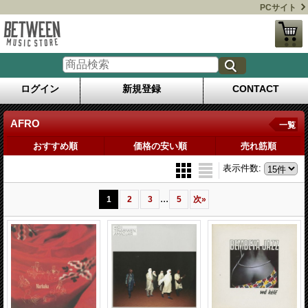
PCサイト
ログイン
新規登録
CONTACT
AFRO
一覧
おすすめ順
価格の安い順
売れ筋順
表示件数
:
...
1
2
3
5
次
»