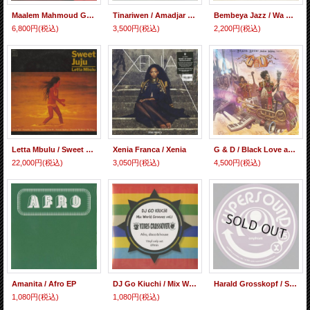
Maalem Mahmoud Guinia / Floating Points / James Holden – Marhaba (12inch)
Tinariwen / Amadjar (LP)
Bembeya Jazz / Wa Kele
6,800円
(税込)
3,500円
(税込)
2,200円
(税込)
Letta Mbulu / Sweet Juju
Xenia Franca / Xenia
G & D / Black Love and War
22,000円
(税込)
3,050円
(税込)
4,500円
(税込)
Amanita / Afro EP
DJ Go Kiuchi / Mix World Grooves Vol.1
Harald Grosskopf / Shina Williams & His African Percussionists - Emphasis / Agboju Logun (12inch)
1,080円
(税込)
1,080円
(税込)