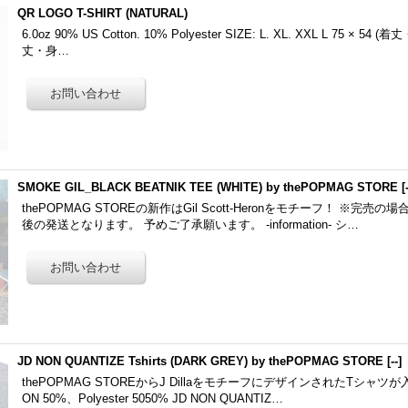
QR LOGO T-SHIRT (NATURAL)
6.0oz 90% US Cotton. 10% Polyester SIZE: L. XL. XXL L 75 × 54 (
丈・身…
SMOKE GIL_BLACK BEATNIK TEE (WHITE) by thePOPMAG STORE
[
thePOPMAG STOREの新作はGil Scott-Heronをモチーフ！ ※完
後の発送となります。 予めご了承願います。 -information- シ…
JD NON QUANTIZE Tshirts (DARK GREY) by thePOPMAG STORE
[
--
]
thePOPMAG STOREからJ DillaをモチーフにデザインされたTシャツが入荷
ON 50%、Polyester 5050% JD NON QUANTIZ…