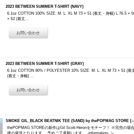
2023 BETWEEN SUMMER T-SHIRT (NAVY)
6.1oz COTTON 100% SIZE: M. L. XL M 73 × 51 (着丈・身幅) L 76.5 ×
× 62 (着丈…
2023 BETWEEN SUMMER T-SHIRT (GRAY)
6.1oz COTTON 90% / POLYESTER 10% SIZE: M. L. XL M 73 × 51 (着
(着丈・身幅) …
SMOKE GIL_BLACK BEATNIK TEE (SAND) by thePOPMAG STORE
[
--
thePOPMAG STOREの新作はGil Scott-Heronをモチーフ！ ※完
後の発送となります。 予めご了承願います。 -information- シ…