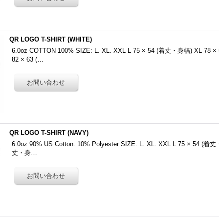
QR LOGO T-SHIRT (WHITE)
6.0oz COTTON 100% SIZE: L. XL. XXL L 75 × 54 (着丈・身幅) XL 78
82 × 63 (…
QR LOGO T-SHIRT (NAVY)
6.0oz 90% US Cotton. 10% Polyester SIZE: L. XL. XXL L 75 × 54 (
丈・身…