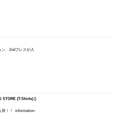
ジョン、2ndプレスが入
STORE (T-Shirts)
[
-
！ -information-