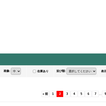
画像
:
並び順
:
在庫あり
表
«
前
1
2
3
4
5
6
7
...