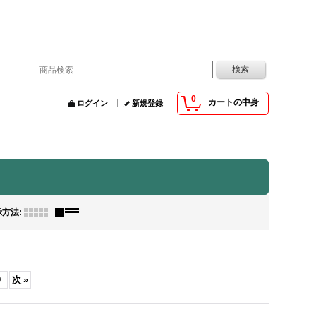
0
カートの中身
ログイン
新規登録
示方法
:
9
次
»