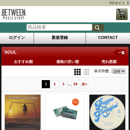
PCサイト
ログイン
新規登録
CONTACT
SOUL
一覧
おすすめ順
価格の安い順
売れ筋順
表示件数
:
...
1
2
3
29
次
»