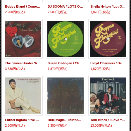
Bobby Bland / Come Fly With Me (LP)
DJ SOOMA / LOTS OF LOVE -Season 01 (Cassette)
Sheila Hylton / Lot Of Love (7inch)
2,200円
(税込)
2,500円
(税込)
1,870円
(税込)
The James Hunter Six / With Love (LP)
Susan Cadogan / Chemistry Of Love (7inch)
Lloyd Charmers / Deeper And Deeper (7inch)
3,630円
(税込)
1,870円
(税込)
1,870円
(税込)
Luther Ingram / I've Been Here All The Time
Blue Magic / Thirteen Blue Magic Lane
Tom Brock / I Love You More And More
2,800円
(税込)
3,300円
(税込)
13,000円
(税込)