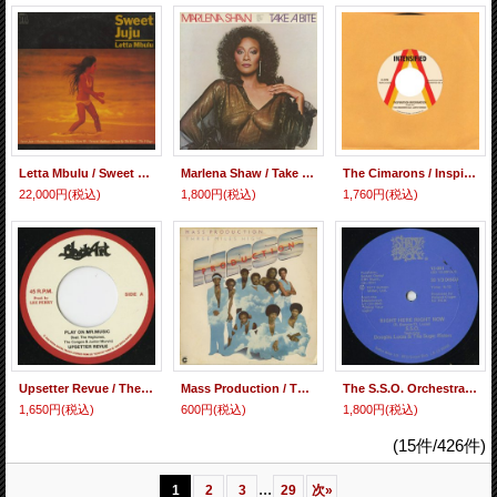
Letta Mbulu / Sweet Juju
Marlena Shaw / Take A Bite
The Cimarons / Inspiration Information c/w Midnight Dub (Flotta & Fingier Mix)
22,000円
(税込)
1,800円
(税込)
1,760円
(税込)
Upsetter Revue / The Silvertones - Play On Mr. Music / Rejoice Jah Jah Children (Dub Plate Mix)
Mass Production / Three Miles High
The S.S.O. Orchestra Featuring Douglas Lucas & The Sugar Sisters / Right Here Right Now c/w Give A Damn
1,650円
(税込)
600円
(税込)
1,800円
(税込)
(15件/426件)
...
1
2
3
29
次
»