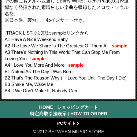
その他にもアルバム通してBarry White、Gene Pageの力が遺
憾なく発揮された素晴らしい楽曲を収録したメロウ・ソウル
名盤。
※日本盤、帯無し、4pインサート付き。
-TRACK LIST-※試聴はsampleリンクから
A1 Have A Nice Weekend Baby
A2 The Love We Share Is The Greatest Of Them All
sample
A3 There's Nothing In This World That Can Stop Me From
Loving You
sample
A4 I Love You More And More
sample
B1 Naked As The Day I Was Born
B2 That's The Reason Why (I'll Love You Until The Day I Die)
B3 Shake Me, Wake Me
B4 If We Don't Make It, Nobody Can
HOME
|
ショッピングカート
特定商取引法表示
|
HOW TO ORDER
PCサイト
© 2017 BETWEEN MUSIC STORE