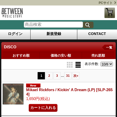
PCサイト
ログイン
新規登録
CONTACT
DISCO
一覧
おすすめ順
価格の安い順
売れ筋順
表示件数
:
...
1
2
3
31
次
»
Mikael Rickfors / Kickin' A Dream (LP)
[SLP-265
4]
1,650円
(税込)