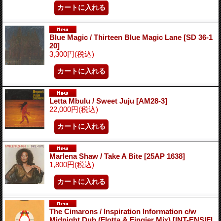
Blue Magic / Thirteen Blue Magic Lane
[SD 36-1
20]
3,300円
(税込)
Letta Mbulu / Sweet Juju
[AM28-3]
22,000円
(税込)
Marlena Shaw / Take A Bite
[25AP 1638]
1,800円
(税込)
The Cimarons / Inspiration Information c/w
Midnight Dub (Flotta & Fingier Mix)
[INT-ENSIFI