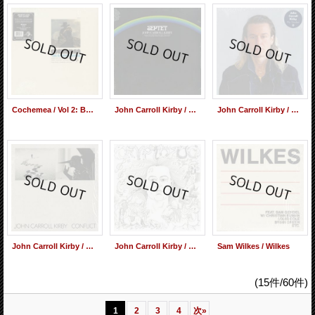
Cochemea / Vol 2: Baca Sewa (LP)
John Carroll Kirby / Septet
John Carroll Kirby / My Garden
John Carroll Kirby / Conflict
John Carroll Kirby / Cryptozoo - Original Motion Picture Soundtrack-
Sam Wilkes / Wilkes
(15件/60件)
1
2
3
4
次
»