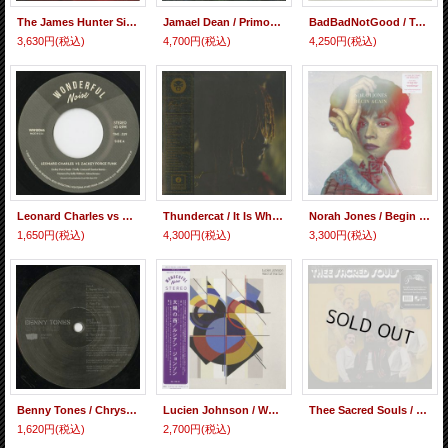
The James Hunter Six / With Love (LP)
Jamael Dean / Primordial Waters
BadBadNotGood / Talk Memory
3,630円
(税込)
4,700円
(税込)
4,250円
(税込)
Leonard Charles vs Zackey Force Funk / EP
Thundercat / It Is What It Is (Gatefold Jacket / Clear Vinyl)
Norah Jones / Begin Again
1,650円
(税込)
4,300円
(税込)
3,300円
(税込)
Benny Tones / Chrysalis
Lucien Johnson / West Of The Sun
Thee Sacred Souls / S.T. (LP)
1,620円
(税込)
2,700円
(税込)