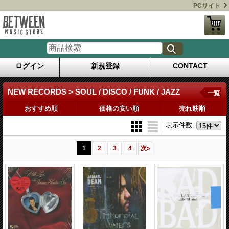
PCサイト
ログイン
新規登録
CONTACT
NEW RECORDS > SOUL / DISCO / FUNK / JAZZ
一覧
おすすめ順
価格の安い順
売れ筋順
表示件数
:
1
2
3
4
次
»