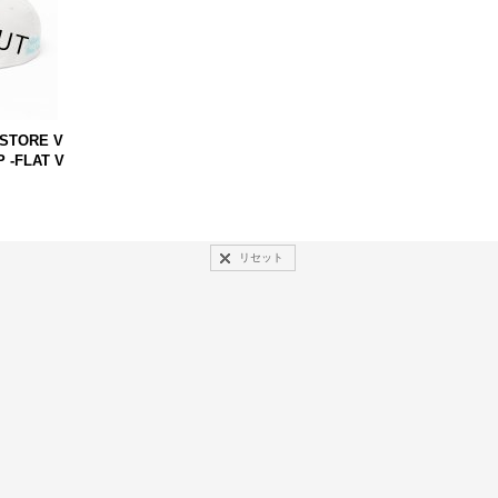
STORE V
 -FLAT V
リセット