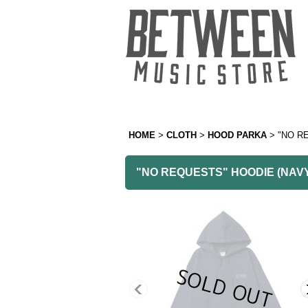
HOME
>
CLOTH
>
HOOD PARKA
>
"NO R
"NO REQUESTS" HOODIE (NAV