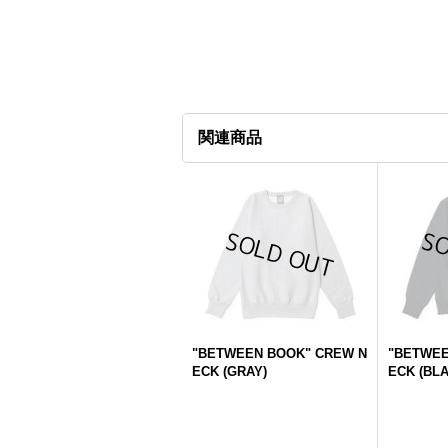
関連商品
"BETWEEN BOOK" CREW N
"BETWEE
ECK (GRAY)
ECK (BL