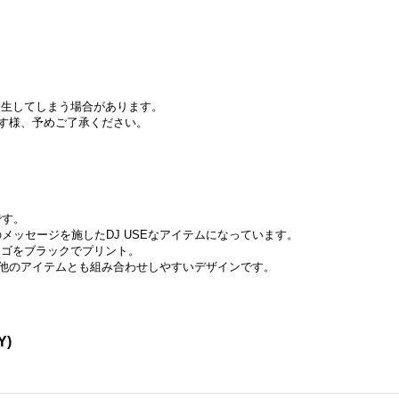
が発生してしまう場合があります。
す様、予めご了承ください。
です。
TS" のメッセージを施したDJ USEなアイテムになっています。
Eのロゴをブラックでプリント。
他のアイテムとも組み合わせしやすいデザインです。
Y)