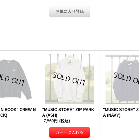
お気に入り登録
N BOOK" CREW N
"MUSIC STORE" ZIP PARK
"MUSIC STORE" Z
ACK)
A (ASH)
A (NAVY)
7,560円
(税込)