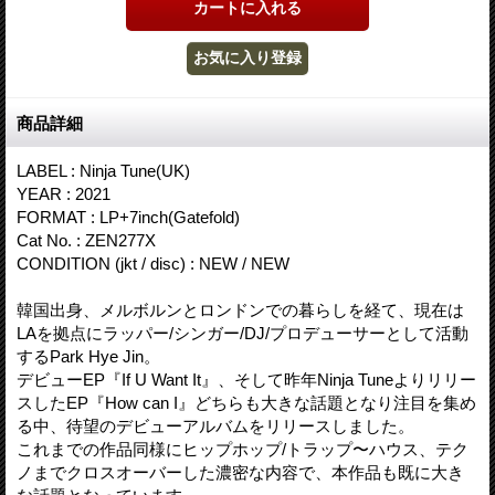
商品詳細
LABEL : Ninja Tune(UK)
YEAR : 2021
FORMAT : LP+7inch(Gatefold)
Cat No. : ZEN277X
CONDITION (jkt / disc) : NEW / NEW
韓国出身、メルボルンとロンドンでの暮らしを経て、現在は
LAを拠点にラッパー/シンガー/DJ/プロデューサーとして活動
するPark Hye Jin。
デビューEP『If U Want It』、そして昨年Ninja Tuneよりリリー
スしたEP『How can I』どちらも大きな話題となり注目を集め
る中、待望のデビューアルバムをリリースしました。
これまでの作品同様にヒップホップ/トラップ〜ハウス、テク
ノまでクロスオーバーした濃密な内容で、本作品も既に大き