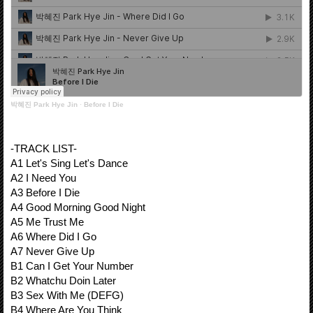
박혜진 Park Hye Jin
·
Before I Die
-TRACK LIST-
A1 Let's Sing Let's Dance
A2 I Need You
A3 Before I Die
A4 Good Morning Good Night
A5 Me Trust Me
A6 Where Did I Go
A7 Never Give Up
B1 Can I Get Your Number
B2 Whatchu Doin Later
B3 Sex With Me (DEFG)
B4 Where Are You Think