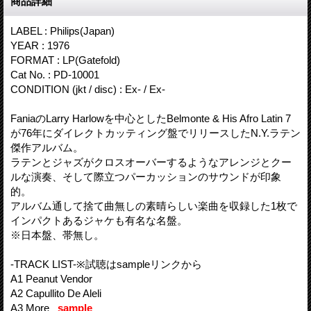
商品詳細
LABEL : Philips(Japan)
YEAR : 1976
FORMAT : LP(Gatefold)
Cat No. : PD-10001
CONDITION (jkt / disc) : Ex- / Ex-
FaniaのLarry Harlowを中心としたBelmonte & His Afro Latin 7
が76年にダイレクトカッティング盤でリリースしたN.Y.ラテン
傑作アルバム。
ラテンとジャズがクロスオーバーするようなアレンジとクー
ルな演奏、そして際立つパーカッションのサウンドが印象
的。
アルバム通して捨て曲無しの素晴らしい楽曲を収録した1枚で
インパクトあるジャケも有名な名盤。
※日本盤、帯無し。
-TRACK LIST-※試聴はsampleリンクから
A1 Peanut Vendor
A2 Capullito De Aleli
A3 More
sample