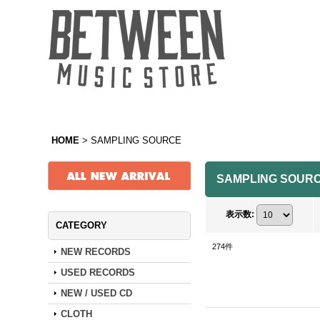
HOME
>
SAMPLING SOURCE
SAMPLING SOUR
表示数
:
CATEGORY
274
件
NEW RECORDS
USED RECORDS
NEW / USED CD
CLOTH