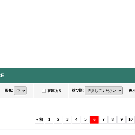
CE
画像
:
並び順
:
在庫あり
表
«
前
1
2
3
4
5
6
7
8
9
10