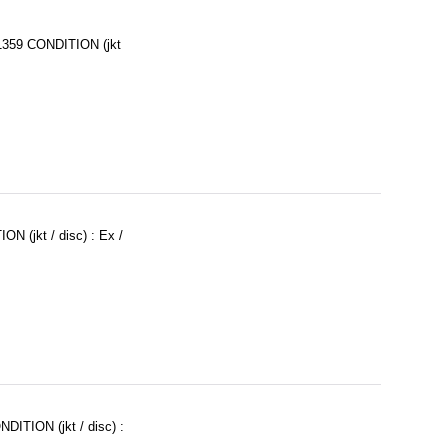
1359 CONDITION (jkt
 (jkt / disc) : Ex /
ITION (jkt / disc) :