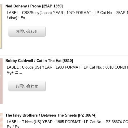
Ned Doheny / Prone
[
25AP 1359
]
LABEL : CBS/Sony(Japan) YEAR : 1979 FORMAT : LP Cat No. : 25AP 
/ disc) : Ex …
Bobby Caldwell / Cat In The Hat
[
8810
]
LABEL : Clouds(US) YEAR : 1980 FORMAT : LP Cat No. : 8810 CONDITION
Vg+ ニ…
The Isley Brothers / Between The Sheets
[
PZ 38674
]
LABEL : T-Neck(US) YEAR : 1985 FORMAT : LP Cat No. : PZ 38674 COND
Ex / Ex …