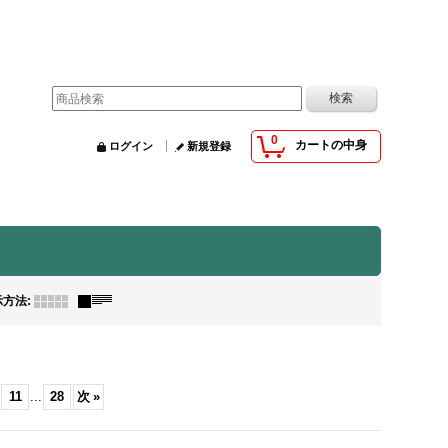
0
カートの中身
ログイン
新規登録
示方法
:
11
...
28
次
»