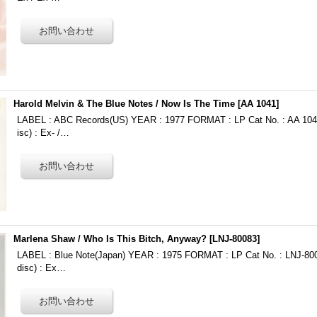
Harold Melvin & The Blue Notes / Now Is The Time
[
AA 1041
]
LABEL : ABC Records(US) YEAR : 1977 FORMAT : LP Cat No. : AA 104
isc) : Ex- /…
Marlena Shaw ‎/ Who Is This Bitch, Anyway?
[
LNJ-80083
]
LABEL : Blue Note(Japan) YEAR : 1975 FORMAT : LP Cat No. : LNJ-80
disc) : Ex…