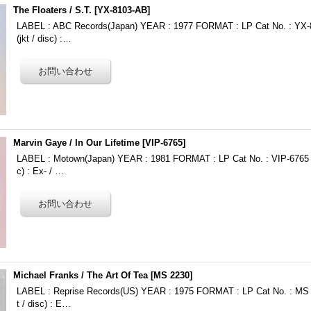
The Floaters / S.T.
[
YX-8103-AB
]
LABEL : ABC Records(Japan) YEAR : 1977 FORMAT : LP Cat No. : Y
(jkt / disc) :…
Marvin Gaye / In Our Lifetime
[
VIP-6765
]
LABEL : Motown(Japan) YEAR : 1981 FORMAT : LP Cat No. : VIP-6765 
c) : Ex- / …
Michael Franks ‎/ The Art Of Tea
[
MS 2230
]
LABEL : Reprise Records(US) YEAR : 1975 FORMAT : LP Cat No. : MS
t / disc) : E…