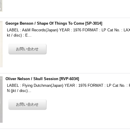
George Benson / Shape Of Things To Come
[
SP-3014
]
LABEL : A&M Records(Japan) YEAR : 1976 FORMAT : LP Cat No. : LA
kt / disc) : E…
Oliver Nelson / Skull Session
[
RVP-6034
]
LABEL : Flying Dutchman(Japan) YEAR : 1976 FORMAT : LP Cat No. 
N (jkt / disc)…